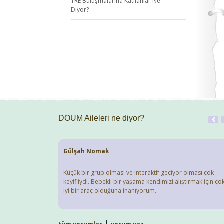
TRE Buluşmalarına Katılanlar Ne
Diyor?
DOUM Aileleri ne diyor?
Gülşah Nomak
Küçük bir grup olması ve interaktif geçiyor olması çok
keyifliydi. Bebekli bir yaşama kendimizi alıştırmak için ço
iyi bir araç olduğuna inanıyorum.
|