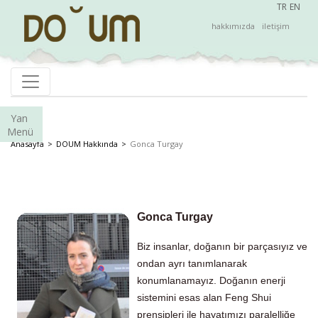
TR
EN
hakkımızda
iletişim
Yan
Menü
Anasayfa
DOUM Hakkında
Gonca Turgay
Gonca Turgay
Biz insanlar, doğanın bir parçasıyız ve
ondan ayrı tanımlanarak
konumlanamayız. Doğanın enerji
sistemini esas alan Feng Shui
prensipleri ile hayatımızı paralelliğe