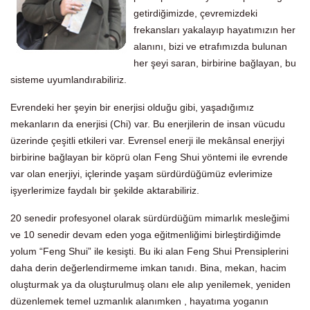
getirdiğimizde, çevremizdeki
frekansları yakalayıp hayatımızın her
alanını, bizi ve etrafımızda bulunan
her şeyi saran, birbirine bağlayan, bu
sisteme uyumlandırabiliriz.
Evrendeki her şeyin bir enerjisi olduğu gibi, yaşadığımız
mekanların da enerjisi (Chi) var. Bu enerjilerin de insan vücudu
üzerinde çeşitli etkileri var. Evrensel enerji ile mekânsal enerjiyi
birbirine bağlayan bir köprü olan Feng Shui yöntemi ile evrende
var olan enerjiyi, içlerinde yaşam sürdürdüğümüz evlerimize
işyerlerimize faydalı bir şekilde aktarabiliriz.
20 senedir profesyonel olarak sürdürdüğüm mimarlık mesleğimi
ve 10 senedir devam eden yoga eğitmenliğimi birleştirdiğimde
yolum “Feng Shui” ile kesişti. Bu iki alan Feng Shui Prensiplerini
daha derin değerlendirmeme imkan tanıdı. Bina, mekan, hacim
oluşturmak ya da oluşturulmuş olanı ele alıp yenilemek, yeniden
düzenlemek temel uzmanlık alanımken , hayatıma yoganın