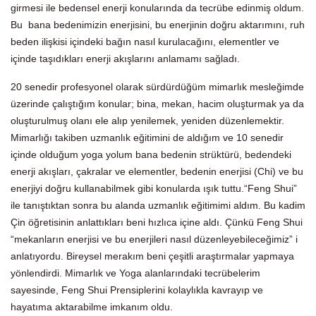
girmesi ile bedensel enerji konularında da tecrübe edinmiş oldum.
Bu bana bedenimizin enerjisini, bu enerjinin doğru aktarımını, ruh
beden ilişkisi içindeki bağın nasıl kurulacağını, elementler ve
içinde taşıdıkları enerji akışlarını anlamamı sağladı.
20 senedir profesyonel olarak sürdürdüğüm mimarlık mesleğimde
üzerinde çalıştığım konular; bina, mekan, hacim oluşturmak ya da
oluşturulmuş olanı ele alıp yenilemek, yeniden düzenlemektir.
Mimarlığı takiben uzmanlık eğitimini de aldığım ve 10 senedir
içinde olduğum yoga yolum bana bedenin strüktürü, bedendeki
enerji akışları, çakralar ve elementler, bedenin enerjisi (Chi) ve bu
enerjiyi doğru kullanabilmek gibi konularda ışık tuttu.“Feng Shui”
ile tanıştıktan sonra bu alanda uzmanlık eğitimimi aldım. Bu kadim
Çin öğretisinin anlattıkları beni hızlıca içine aldı. Çünkü Feng Shui
“mekanların enerjisi ve bu enerjileri nasıl düzenleyebileceğimiz” i
anlatıyordu. Bireysel merakım beni çeşitli araştırmalar yapmaya
yönlendirdi. Mimarlık ve Yoga alanlarındaki tecrübelerim
sayesinde, Feng Shui Prensiplerini kolaylıkla kavrayıp ve
hayatıma aktarabilme imkanım oldu.